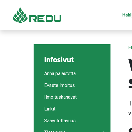
Siirry sivusisältöön
Hakij
E
Infosivut
Anna palautetta
Evästeilmoitus
Ilmoituskanavat
T
Linkit
v
Saavutettavuus