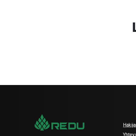
Hakij
Yhtey