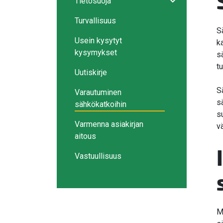
Tietosuoja
Avaa/sulje ala
Turvallisuus
S
Usein kysytyt
k
kysymykset
s
tu
Uutiskirje
S
Varautuminen
s
sähkökatkoihin
s
Varmenna asiakirjan
v
aitous
Vastuullisuus
M