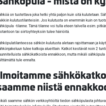
Sähköpula - mistä on k
valikko
ähköä on tuotettava joka hetki yhtä paljon kuin sitä kulutetaan. S
aikkiin kulutustilanteisiin. Jos kulutusta on enemmän kuin on tuota
ähköpula -tilanne. Tämä tilanne voi tulla eteen talvella esim. pitk
otantoon tai siirtoyhteyksiin tulee häiriöitä.
ähköpulatilanteessa sähkön kulutusta aletaan rajoittamaan ja käyt
ähkönjakeluun tulee katkoja alueittain. Katkot kestävät noin 2 tunt
uunnitelluista sähkökatkoista ennakkoon, mutta mikäli sähköpula on 
älttämättä tule ennalta.
Ilmoitamme sähkökatkoi
saamme niistä ennakko
ikäli saamme sähkön verkkoyhtiöltä tiedon sähköpulasta johtuv