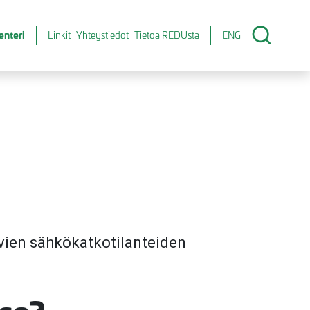
enteri
Linkit
Yhteystiedot
Tietoa REDUsta
ENG
uvien sähkökatkotilanteiden