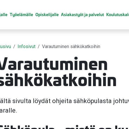
alle
Työelämälle
Opiskelijalle
Asiakastyöt ja palvelut
Koulutuskal
tusivu
Infosivut
Varautuminen sähkökatkoihin
Varautuminen
sähkökatkoihin
ältä sivulta löydät ohjeita sähköpulasta joht
aralle.