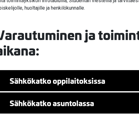
iitä toimintayksikön infotauluilla, Studentan viesteillä ja tarvitta
iskelijolle, huoltajille ja henkilökunnalle.
Varautuminen ja toimin
aikana:
Sähkökatko oppilaitoksissa
Sähkökatko asuntolassa