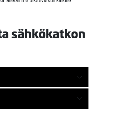
essa lähetämme tekstiviestin kaikille
ta sähkökatkon