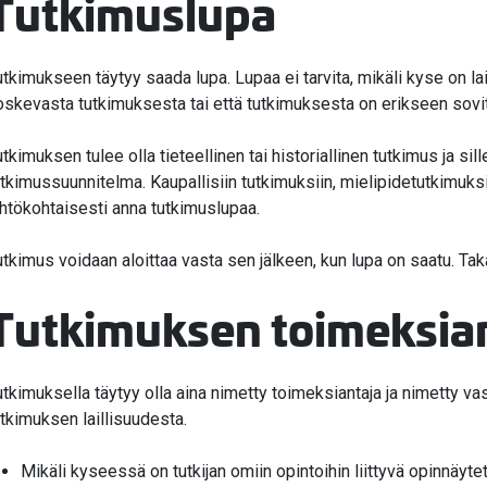
Tutkimuslupa
valikko
utkimukseen täytyy saada lupa. Lupaa ei tarvita, mikäli kyse on 
oskevasta tutkimuksesta tai että tutkimuksesta on erikseen sovit
valikko
utkimuksen tulee olla tieteellinen tai historiallinen tutkimus ja sil
utkimussuunnitelma. Kaupallisiin tutkimuksiin, mielipidetutkimuk
ähtökohtaisesti anna tutkimuslupaa.
utkimus voidaan aloittaa vasta sen jälkeen, kun lupa on saatu. T
Tutkimuksen toimeksia
utkimuksella täytyy olla aina nimetty toimeksiantaja ja nimetty v
utkimuksen laillisuudesta.
Mikäli kyseessä on tutkijan omiin opintoihin liittyvä opinnäytet