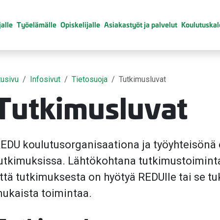
alle
Työelämälle
Opiskelijalle
Asiakastyöt ja palvelut
Koulutuskal
tusivu
Infosivut
Tietosuoja
Tutkimusluvat
Tutkimusluvat
EDU koulutusorganisaationa ja työyhteisönä 
utkimuksissa. Lähtökohtana tutkimustoiminta
ttä tutkimuksesta on hyötyä REDUlle tai se 
ukaista toimintaa.