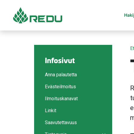
Siirry sivusisältöön
Hakij
E
Infosivut
Anna palautetta
Evästeilmoitus
R
t
Ilmoituskanavat
e
Linkit
m
Saavutettavuus