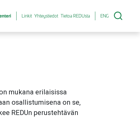
enteri
Linkit
Yhteystiedot
Tietoa REDUsta
ENG
on mukana erilaisissa
an osallistumisena on se,
tukee REDUn perustehtävän