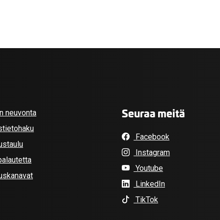
Seuraa meitä
an neuvonta
stietohaku
Facebook
ustaulu
Instagram
alautetta
Youtube
tuskanavat
LinkedIn
TikTok