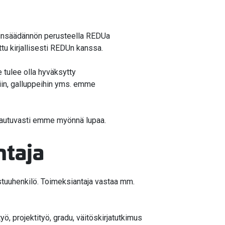
lainsäädännön perusteella REDUa
tu kirjallisesti REDUn kanssa.
le tulee olla hyväksytty
siin, galluppeihin yms. emme
akautuvasti emme myönnä lupaa.
ntaja
astuuhenkilö. Toimeksiantaja vastaa mm.
yö, projektityö, gradu, väitöskirjatutkimus