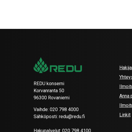
Hakij
Yhtey
REDU konserni
Ilmoit
Korvanranta 50
Anna p
96300 Rovaniemi
Ilmoi
Vaihde:
020 798 4000
Linkit
Sähköposti:
redu@redu.fi
Hakupalvelut:
020 798 4100