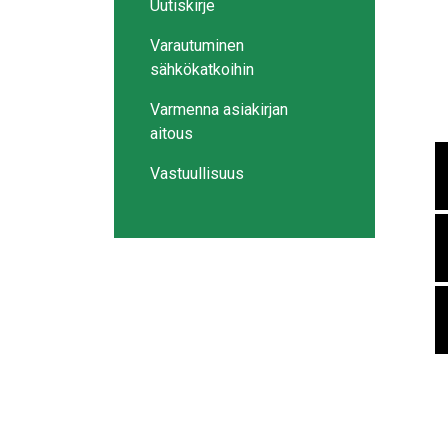
Uutiskirje
Varautuminen
sähkökatkoihin
Varmenna asiakirjan
aitous
Vastuullisuus