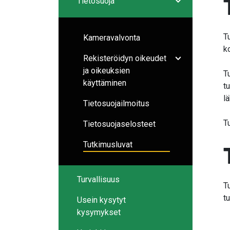
Tietosuoja
Avaa/sulje ala
T
Kameravalvonta
k
Rekisteröidyn oikeudet
Avaa/sulje ala
ja oikeuksien
T
käyttäminen
t
l
Tietosuojailmoitus
T
Tietosuojaselosteet
Tutkimusluvat
Turvallisuus
T
t
Usein kysytyt
kysymykset