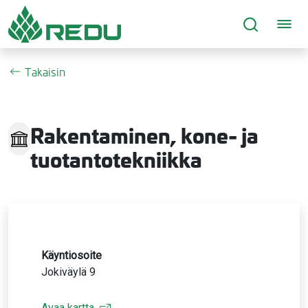
Siirry sivusisältöön
Takaisin
Rakentaminen, kone- ja
tuotantotekniikka
Käyntiosoite
Jokiväylä 9
Avaa kartta