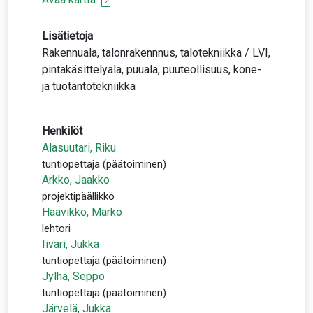
Lisätietoja
Rakennuala, talonrakennnus, talotekniikka / LVI,
pintakäsittelyala, puuala, puuteollisuus, kone-
ja tuotantotekniikka
Henkilöt
Alasuutari, Riku
tuntiopettaja (päätoiminen)
Arkko, Jaakko
projektipäällikkö
Haavikko, Marko
lehtori
Iivari, Jukka
tuntiopettaja (päätoiminen)
Jylhä, Seppo
tuntiopettaja (päätoiminen)
Järvelä, Jukka