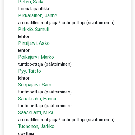
Peteri, Saila
toimialapäällikkö
Pikkarainen, Janne
ammatillinen ohjaaja/tuntiopettaja (sivutoiminen)
Pirkkiö, Samuli
lehtori
Pirttijärvi, Asko
lehtori
Poikajärvi, Marko
tuntiopettaja (päätoiminen)
Pyy, Taisto
lehtori
Suopajärvi, Sami
tuntiopettaja (päätoiminen)
Sääskilahti, Hannu
tuntiopettaja (päätoiminen)
Sääskilahti, Mika
ammatillinen ohjaaja/tuntiopettaja (sivutoiminen)
Tuononen, Jarkko
opettaja