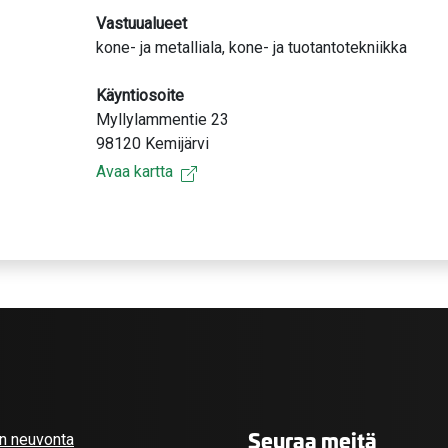
Vastuualueet
kone- ja metalliala, kone- ja tuotantotekniikka
Käyntiosoite
Myllylammentie 23
98120 Kemijärvi
Avaa kartta
Seuraa meitä
an neuvonta