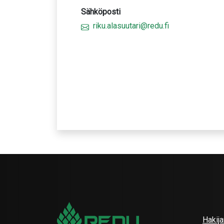
Sähköposti
riku.alasuutari@redu.fi
Hakij