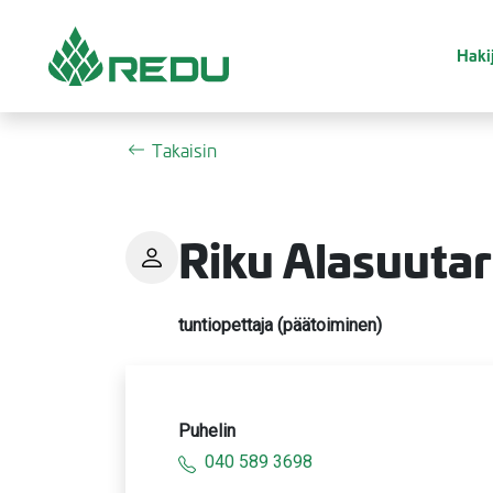
Siirry sivusisältöön
Hakij
Takaisin
Riku Alasuutar
tuntiopettaja (päätoiminen)
Puhelin
040 589 3698