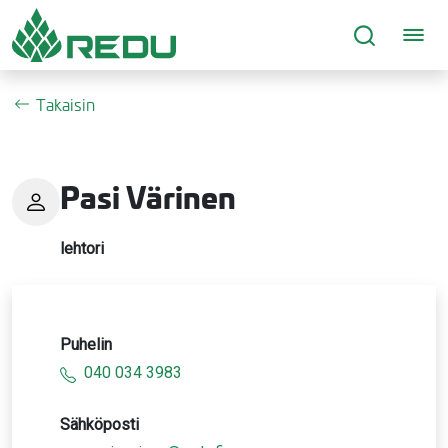
Siirry sivusisältöön
Takaisin
Pasi Värinen
lehtori
Puhelin
040 034 3983
Sähköposti