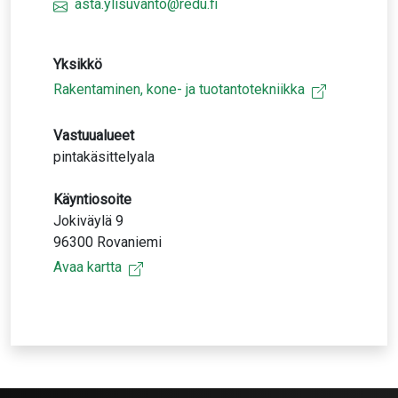
asta.ylisuvanto@redu.fi
Yksikkö
Rakentaminen, kone- ja tuotantotekniikka
Vastuualueet
pintakäsittelyala
Käyntiosoite
Jokiväylä 9
96300 Rovaniemi
Avaa kartta