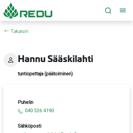
Siirry sivusisältöön
Takaisin
Hannu Sääskilahti
tuntiopettaja (päätoiminen)
Puhelin
040 526 4190
Sähköposti