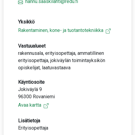
hannu.saaskilahti@redu.fi
Yksikkö
Rakentaminen, kone- ja tuotantotekniikka
Vastuualueet
rakennusala, erityisopettaja, ammatillinen
erityisopettaja, jokiväylän toimintayksikön
opiskelijat, laatuvastaava
Käyntiosoite
Jokiväylä 9
96300 Rovaniemi
Avaa kartta
Lisätietoja
Erityisopettaja