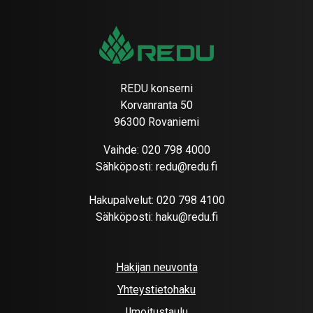
REDU konserni
Korvanranta 50
96300 Rovaniemi
Vaihde:
020 798 4000
Sähköposti:
redu@redu.fi
Hakupalvelut:
020 798 4100
Sähköposti:
haku@redu.fi
Hakijan neuvonta
Yhteystietohaku
Ilmoitustaulu