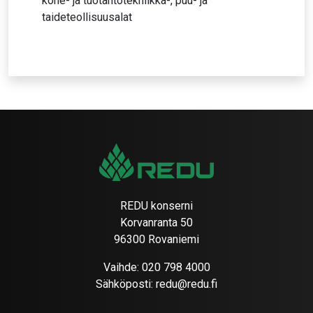
kone- ja tuotantotekniikka-, puu- ja
taideteollisuusalat
REDU konserni
Korvanranta 50
96300 Rovaniemi
Vaihde:
020 798 4000
Sähköposti:
redu@redu.fi