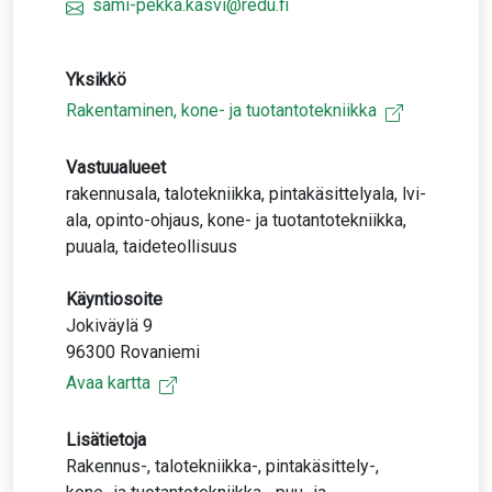
sami-pekka.kasvi@redu.fi
Yksikkö
Rakentaminen, kone- ja tuotantotekniikka
Vastuualueet
rakennusala, talotekniikka, pintakäsittelyala, lvi-
ala, opinto-ohjaus, kone- ja tuotantotekniikka,
puuala, taideteollisuus
Käyntiosoite
Jokiväylä 9
96300 Rovaniemi
Avaa kartta
Lisätietoja
Rakennus-, talotekniikka-, pintakäsittely-,