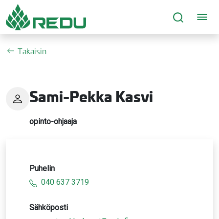
Siirry sivusisältöön
Takaisin
Sami-Pekka Kasvi
opinto-ohjaaja
Puhelin
040 637 3719
Sähköposti