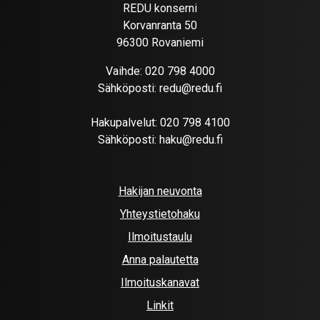
REDU konserni
Korvanranta 50
96300 Rovaniemi
Vaihde:
020 798 4000
Sähköposti:
redu@redu.fi
Hakupalvelut:
020 798 4100
Sähköposti:
haku@redu.fi
Hakijan neuvonta
Yhteystietohaku
Ilmoitustaulu
Anna palautetta
Ilmoituskanavat
Linkit