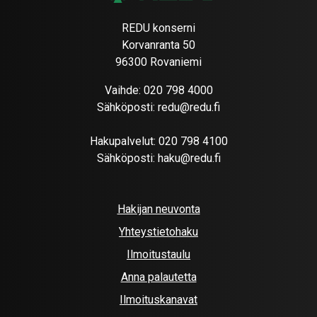
REDU konserni
Korvanranta 50
96300 Rovaniemi
Vaihde:
020 798 4000
Sähköposti:
redu@redu.fi
Hakupalvelut:
020 798 4100
Sähköposti:
haku@redu.fi
Hakijan neuvonta
Yhteystietohaku
Ilmoitustaulu
Anna palautetta
Ilmoituskanavat