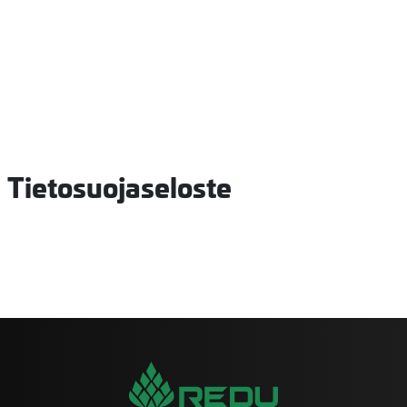
Officen ohje ja koulutus
-sivu
Tietosuojaseloste