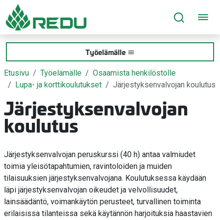
Siirry sivusisältöön
Työelämälle
Etusivu
Työelämälle
Osaamista henkilöstölle
Lupa- ja korttikoulutukset
Järjestyksenvalvojan koulutus
Järjestyksenvalvojan
koulutus
Järjestyksenvalvojan peruskurssi (40 h) antaa valmiudet
toimia yleisötapahtumien, ravintoloiden ja muiden
tilaisuuksien järjestyksenvalvojana. Koulutuksessa käydään
läpi järjestyksenvalvojan oikeudet ja velvollisuudet,
lainsäädäntö, voimankäytön perusteet, turvallinen toiminta
erilaisissa tilanteissa sekä käytännön harjoituksia haastavien