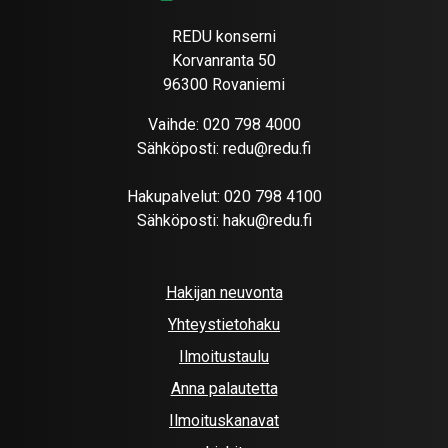
REDU konserni
Korvanranta 50
96300 Rovaniemi
Vaihde:
020 798 4000
Sähköposti:
redu@redu.fi
Hakupalvelut:
020 798 4100
Sähköposti:
haku@redu.fi
Hakijan neuvonta
Yhteystietohaku
Ilmoitustaulu
Anna palautetta
Ilmoituskanavat