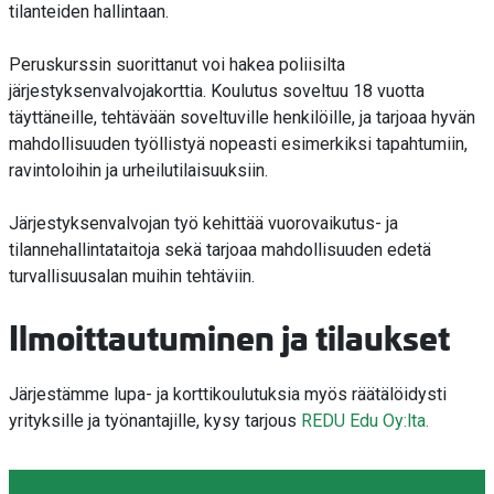
tilanteiden hallintaan.
Peruskurssin suorittanut voi hakea poliisilta
järjestyksenvalvojakorttia. Koulutus soveltuu 18 vuotta
täyttäneille, tehtävään soveltuville henkilöille, ja tarjoaa hyvän
mahdollisuuden työllistyä nopeasti esimerkiksi tapahtumiin,
ravintoloihin ja urheilutilaisuuksiin.
Järjestyksenvalvojan työ kehittää vuorovaikutus- ja
tilannehallintataitoja sekä tarjoaa mahdollisuuden edetä
turvallisuusalan muihin tehtäviin.
Ilmoittautuminen ja tilaukset
Järjestämme lupa- ja korttikoulutuksia myös räätälöidysti
yrityksille ja työnantajille, kysy tarjous
REDU Edu Oy:lta.