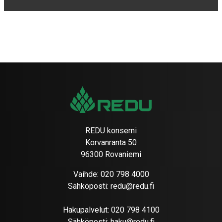
REDU konserni
Korvanranta 50
96300 Rovaniemi
Vaihde:
020 798 4000
Sähköposti:
redu@redu.fi
Hakupalvelut:
020 798 4100
Sähköposti:
haku@redu.fi