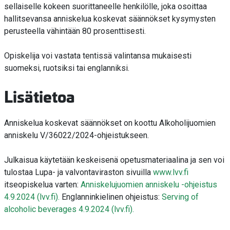
sellaiselle kokeen suorittaneelle henkilölle, joka osoittaa
hallitsevansa anniskelua koskevat säännökset kysymysten
perusteella vähintään 80 prosenttisesti.
Opiskelija voi vastata tentissä valintansa mukaisesti
suomeksi, ruotsiksi tai englanniksi.
Lisätietoa
Anniskelua koskevat säännökset on koottu Alkoholijuomien
anniskelu V/36022/2024-ohjeistukseen.
Julkaisua käytetään keskeisenä opetusmateriaalina ja sen voi
tulostaa Lupa- ja valvontaviraston sivuilla
www.lvv.fi
itseopiskelua varten:
Anniskelujuomien anniskelu -ohjeistus
4.9.2024 (lvv.fi).
Englanninkielinen ohjeistus:
Serving of
alcoholic beverages 4.9.2024 (lvv.fi).