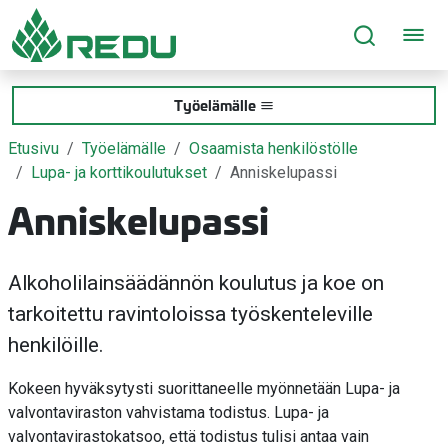
Siirry sivusisältöön
Työelämälle
Etusivu
Työelämälle
Osaamista henkilöstölle
Lupa- ja korttikoulutukset
Anniskelupassi
Anniskelupassi
Alkoholilainsäädännön koulutus ja koe on
tarkoitettu ravintoloissa työskenteleville
henkilöille.
Kokeen hyväksytysti suorittaneelle myönnetään Lupa- ja
valvontaviraston vahvistama todistus. Lupa- ja
valvontavirastokatsoo, että todistus tulisi antaa vain