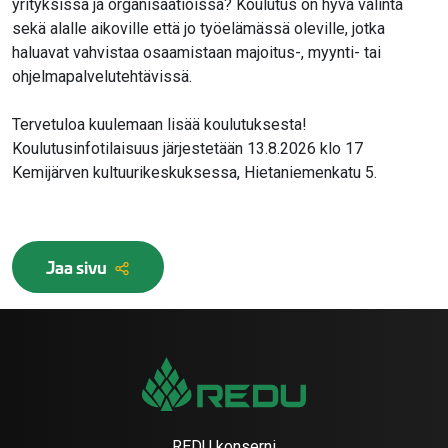
yrityksissä ja organisaatioissa? Koulutus on hyvä valinta
sekä alalle aikoville että jo työelämässä oleville, jotka
haluavat vahvistaa osaamistaan majoitus-, myynti- tai
ohjelmapalvelutehtävissä.
Tervetuloa kuulemaan lisää koulutuksesta!
Koulutusinfotilaisuus järjestetään 13.8.2026 klo 17
Kemijärven kultuurikeskuksessa, Hietaniemenkatu 5.
Jaa sivu
REDU konserni