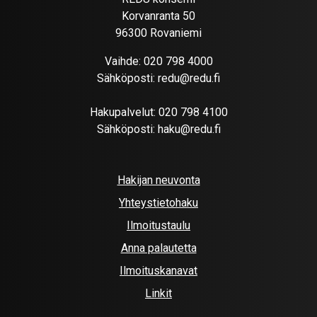
Korvanranta 50
96300 Rovaniemi
Vaihde:
020 798 4000
Sähköposti:
redu@redu.fi
Hakupalvelut:
020 798 4100
Sähköposti:
haku@redu.fi
Hakijan neuvonta
Yhteystietohaku
Ilmoitustaulu
Anna palautetta
Ilmoituskanavat
Linkit