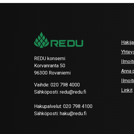
Hakij
Yhtey
REDU konserni
Ilmoit
Korvanranta 50
Anna p
96300 Rovaniemi
Ilmoi
Vaihde:
020 798 4000
Linkit
Sähköposti:
redu@redu.fi
Hakupalvelut:
020 798 4100
Sähköposti:
haku@redu.fi