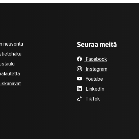
Seuraa meitä
an neuvonta
stietohaku
Facebook
ustaulu
Instagram
alautetta
Youtube
tuskanavat
LinkedIn
TikTok