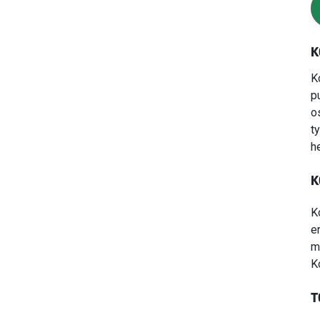
K
K
p
o
ty
he
K
K
e
m
K
T