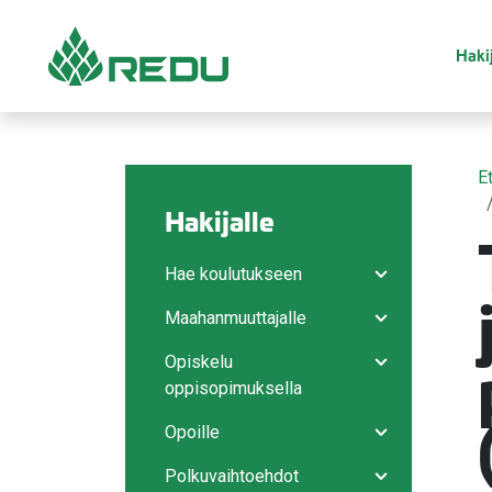
Siirry sivusisältöön
Hakij
E
Hakijalle
Hae koulutukseen
Avaa/sulje ala
Maahanmuuttajalle
Avaa/sulje ala
Opiskelu
Avaa/sulje ala
oppisopimuksella
Opoille
Avaa/sulje ala
Polkuvaihtoehdot