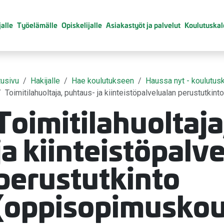
alle
Työelämälle
Opiskelijalle
Asiakastyöt ja palvelut
Koulutuskal
tusivu
Hakijalle
Hae koulutukseen
Haussa nyt - koulutusk
Toimitilahuoltaja, puhtaus- ja kiinteistöpalvelualan perustutki
Toimitilahuoltaj
valikko
ja kiinteistöpalv
valikko
perustutkinto
valikko
(oppisopimuskou
valikko