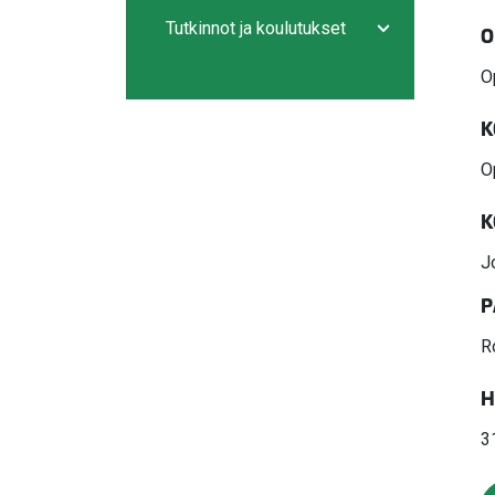
Avaa/sulje ala
Tutkinnot ja koulutukset
O
Avaa/sulje ala
O
K
O
K
J
P
R
H
3