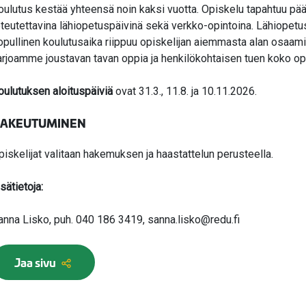
oulutus kestää yhteensä noin kaksi vuotta. Opiskelu tapahtuu pää
oteutettavina lähiopetuspäivinä sekä verkko-opintoina. Lähiopetu
opullinen koulutusaika riippuu opiskelijan aiemmasta alan osaam
arjoamme joustavan tavan oppia ja henkilökohtaisen tuen koko opi
oulutuksen aloituspäiviä
ovat 31.3., 11.8. ja 10.11.2026.
AKEUTUMINEN
piskelijat valitaan hakemuksen ja haastattelun perusteella.
sätietoja:
anna Lisko, puh. 040 186 3419, sanna.lisko@redu.fi
Jaa sivu