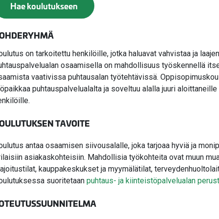
Hae koulutukseen
OHDERYHMÄ
oulutus on tarkoitettu henkilöille, jotka haluavat vahvistaa ja laa
uhtauspalvelualan osaamisella on mahdollisuus työskennellä itsenä
saamista vaativissa puhtausalan työtehtävissä. Oppisopimuskoul
öpaikkaa puhtauspalvelualalta ja soveltuu alalla juuri aloittaneille 
nkilöille.
OULUTUKSEN TAVOITE
oulutus antaa osaamisen siivousalalle, joka tarjoaa hyviä ja moni
rilaisiin asiakaskohteisiin. Mahdollisia työkohteita ovat muun muas
ajoitustilat, kauppakeskukset ja myymälätilat, terveydenhuoltolai
oulutuksessa suoritetaan
puhtaus- ja kiinteistöpalvelualan perus
OTEUTUSSUUNNITELMA