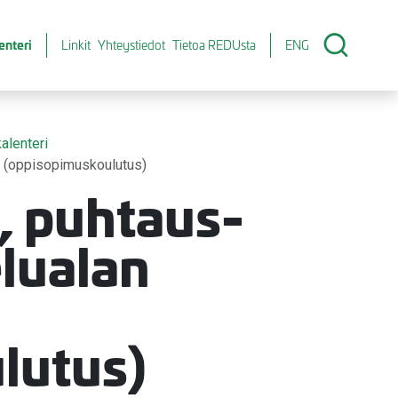
enteri
Linkit
Yhteystiedot
Tietoa REDUsta
ENG
alenteri
nto (oppisopimuskoulutus)
a, puhtaus-
elualan
lutus)