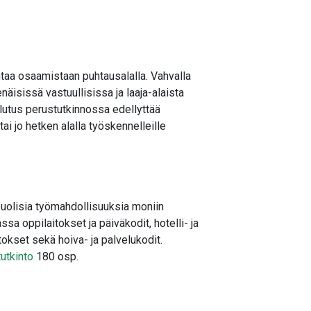
jentaa osaamistaan puhtausalalla. Vahvalla
isissä vastuullisissa ja laaja-alaista
utus perustutkinnossa edellyttää
tai jo hetken alalla työskennelleille
puolisia työmahdollisuuksia moniin
sa oppilaitokset ja päiväkodit, hotelli- ja
tokset sekä hoiva- ja palvelukodit.
tutkinto
180 osp.