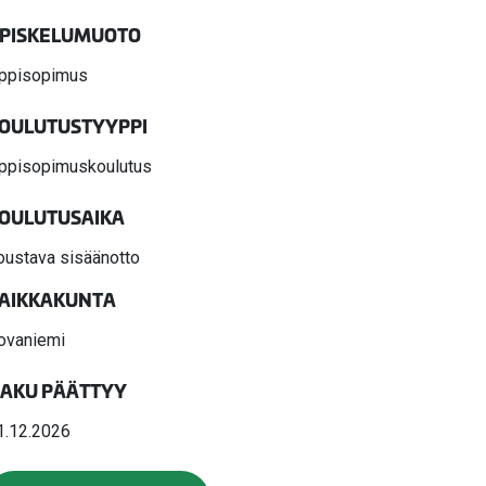
valikko
PISKELUMUOTO
valikko
ppisopimus
OULUTUSTYYPPI
ppisopimuskoulutus
OULUTUSAIKA
oustava sisäänotto
AIKKAKUNTA
ovaniemi
AKU PÄÄTTYY
1.12.2026