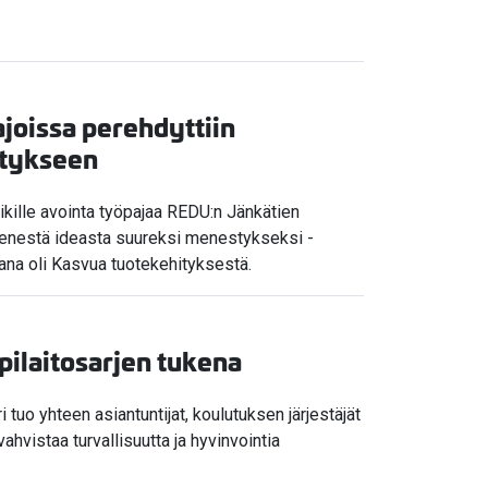
joissa perehdyttiin
itykseen
ikille avointa työpajaa REDU:n Jänkätien
Pienestä ideasta suureksi menestykseksi -
emana oli Kasvua tuotekehityksestä.
ilaitosarjen tukena
uo yhteen asiantuntijat, koulutuksen järjestäjät
hvistaa turvallisuutta ja hyvinvointia