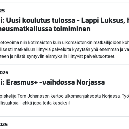
025
i: Uusi koulutus tulossa - Lappi Luksus, 
neusmatkailussa toimiminen
vetovoima niin kotimaisten kuin ulkomaistenkin matkailijoiden k
illisesti matkailuun liittyviä palveluita kysytään yhä enemmän ja var
een ja niistä syntyviin elämyksiin liittyvät palvelutuotteet.
2025
i: Erasmus+ -vaihdossa Norjassa
piskelija Tom Johansson kertoo ulkomaanjaksosta Norjassa. Työe
isuuksia - ehkä jopa töitä kesäksi!
2025