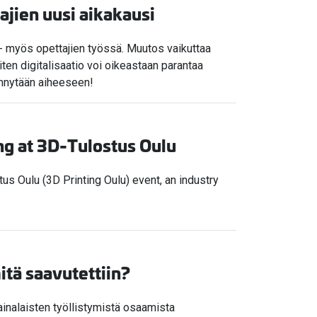
tajien uusi aikakausi
a - myös opettajien työssä. Muutos vaikuttaa
iten digitalisaatio voi oikeastaan parantaa
ennytään aiheeseen!
ing at 3D-Tulostus Oulu
us Oulu (3D Printing Oulu) event, an industry
itä saavutettiin?
inalaisten työllistymistä osaamista