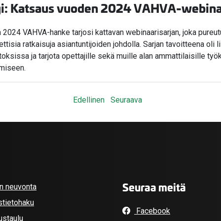
gi: Katsaus vuoden 2024 VAHVA-webina
2024 VAHVA-hanke tarjosi kattavan webinaarisarjan, joka pureutui 
ttisia ratkaisuja asiantuntijoiden johdolla. Sarjan tavoitteena oli 
toksissa ja tarjota opettajille sekä muille alan ammattilaisille ty
miseen.
Edellinen
Seuraava
Seuraa meitä
an neuvonta
stietohaku
Facebook
ustaulu