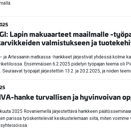
mällä.
2025
I: Lapin makuaarteet maailmalle -työpa
tarvikkeiden valmistukseen ja tuotekeh
e- ja Artesaanin matkassa -hankkeet järjestivät yhdessä kolme ka
rviketiloissa. Ensimmäisen 6.2.2025 pidetyn työpajan teema oli 
. Seuraavat työpajat järjestettiin 13.2. ja 20.2.2025, ja niiden te
025
A-hanke turvallisen ja hyvinvoivan opp
ikuuta 2025 Rovaniemellä järjestettävä hankkeen päätösseminaari t
ten parissa työskentelevät keskustelemaan siitä, miten voimme va
usyhteisöissä.