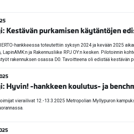
025
i: Kestävän purkamisen käytäntöjen ed
IERTO-hankkeessa toteutettiin syksyn 2024 ja kevään 2025 aikan
, LapinAMK:n ja Rakennusliike RPJ OY:n kesken. Pilotoinnin kohte
työt rakennuksen osassa D0. Tavoitteena oli edistää kestävän p
2025
i: Hyvin! -hankkeen koulutus- ja benc
oimijat vierailivat 12.-13.3.2025 Metropolian Myllypuron kampuks
Vuorannassa.
2025