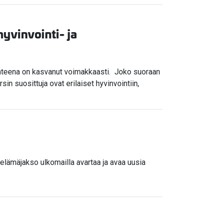
hyvinvointi- ja
ohteena on kasvanut voimakkaasti. Joko suoraan
sin suosittuja ovat erilaiset hyvinvointiin,
lämäjakso ulkomailla avartaa ja avaa uusia