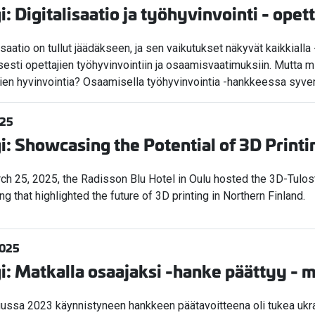
i: Digitalisaatio ja työhyvinvointi - opet
isaatio on tullut jäädäkseen, ja sen vaikutukset näkyvät kaikkiall
sesti opettajien työhyvinvointiin ja osaamisvaatimuksiin. Mutta m
jien hyvinvointia? Osaamisella työhyvinvointia -hankkeessa syv
025
i: Showcasing the Potential of 3D Print
ch 25, 2025, the Radisson Blu Hotel in Oulu hosted the 3D-Tulost
ng that highlighted the future of 3D printing in Northern Finland.
2025
i: Matkalla osaajaksi -hanke päättyy - m
ussa 2023 käynnistyneen hankkeen päätavoitteena oli tukea ukra