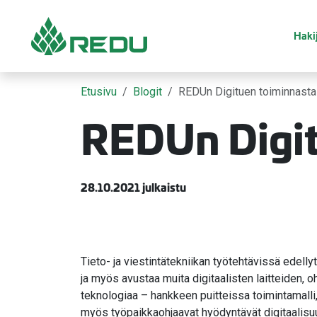
Siirry sivusisältöön
Hakij
Etusivu
Blogit
REDUn Digituen toiminnasta
REDUn Digit
28.10.2021 julkaistu
Tieto- ja viestintätekniikan työtehtävissä edell
ja myös avustaa muita digitaalisten laitteiden, 
teknologiaa – hankkeen puitteissa toimintamalli,
myös työpaikkaohjaavat hyödyntävät digitaalisu