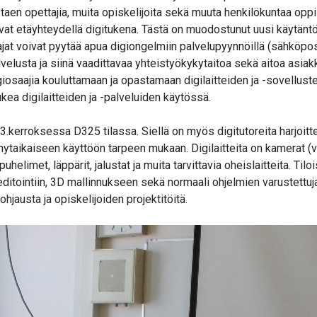
staen opettajia, muita opiskelijoita sekä muuta henkilökuntaa oppil
mivat etäyhteydellä digitukena. Tästä on muodostunut uusi käytäntö
aajat voivat pyytää apua digiongelmiin palvelupyynnöillä (sähköpost
lusta ja siinä vaadittavaa yhteistyökykytaitoa sekä aitoa asiakk
igiosaajia kouluttamaan ja opastamaan digilaitteiden ja -sovellus
 tukea digilaitteiden ja -palveluiden käytössä.
3.kerroksessa D325 tilassa. Siellä on myös digitutoreita harjoittel
hytaikaiseen käyttöön tarpeen mukaan. Digilaitteita on kamerat (vi
 puhelimet, läppärit, jalustat ja muita tarvittavia oheislaitteita. T
itointiin, 3D mallinnukseen sekä normaali ohjelmien varustettuja
hjausta ja opiskelijoiden projektitöitä.