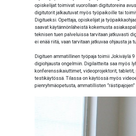
opiskelijat toimivat vuorollaan digitutoreina avu
digitutorit jalkautuvat myös työpaikoille tai toi
Digitueksi. Opettaja, opiskelijat ja työpaikkaohj
saavat käytännönläheistä kokemusta asiakaspalve
teknisen tuen palveluissa tarvitaan jatkuvasti d
ei enää riitä, vaan tarvitaan jatkuvaa ohjausta ja
Digituen ammatillinen työpaja toimii Jokiväylä 9 
digiohjausta ongelmiin. Digilaitteita saa myös ly
konferenssikaiuttimet, videoprojektorit, tabletit,
testikäytössä. Tilassa on käytössä myös videoed
pienryhmäopetusta, ammatillisten ”rästipajojen” o