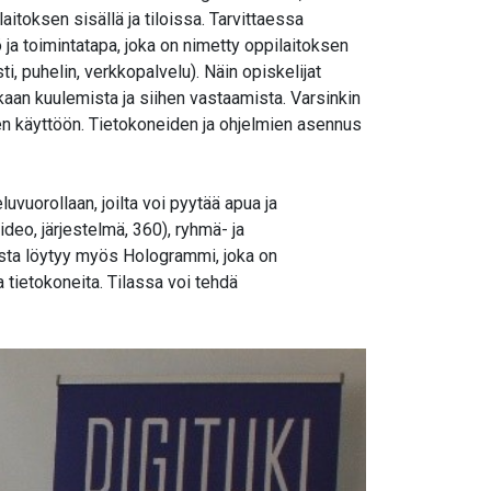
aitoksen sisällä ja tiloissa. Tarvittaessa
 ja toimintatapa, joka on nimetty oppilaitoksen
i, puhelin, verkkopalvelu). Näin opiskelijat
aan kuulemista ja siihen vastaamista. Varsinkin
ten käyttöön. Tietokoneiden ja ohjelmien asennus
uvuorollaan, joilta voi pyytää apua ja
deo, järjestelmä, 360), ryhmä- ja
iloista löytyy myös Hologrammi, joka on
 tietokoneita. Tilassa voi tehdä