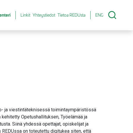
enteri
Linkit
Yhteystiedot
Tietoa REDUsta
ENG
to- ja viestintäteknisessä toimintaympäristössä
n kehitetty Opetushallituksen, Työelämää ja
sta. Siinä yhdessä opettajat, opiskelijat ja
 REDUssa on toteutettu digitukea siten, että