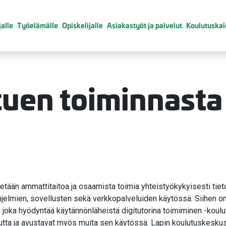
alle
Työelämälle
Opiskelijalle
Asiakastyöt ja palvelut
Koulutuskal
uen toiminnasta
ytetään ammattitaitoa ja osaamista toimia yhteistyökykyisesti tie
ohjelmien, sovellusten sekä verkkopalveluiden käytössä. Siihen o
 joka hyödyntää käytännönläheistä digitutorina toimiminen -koulutu
utta ja avustavat myös muita sen käytössä. Lapin koulutuskeskus