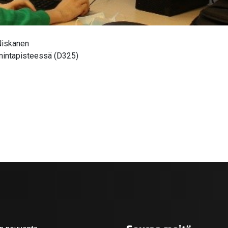
 Niskanen
imintapisteessä (D325)