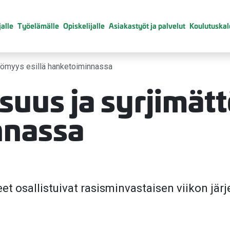
alle
Työelämälle
Opiskelijalle
Asiakastyöt ja palvelut
Koulutuskal
tömyys esillä hanketoiminnassa
uus ja syrjimätt
nnassa
t osallistuivat rasisminvastaisen viikon järje