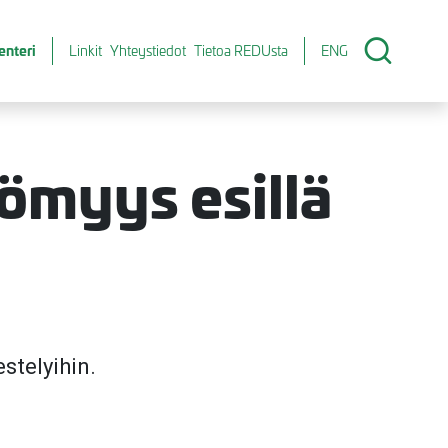
enteri
Linkit
Yhteystiedot
Tietoa REDUsta
ENG
ömyys esillä
stelyihin.