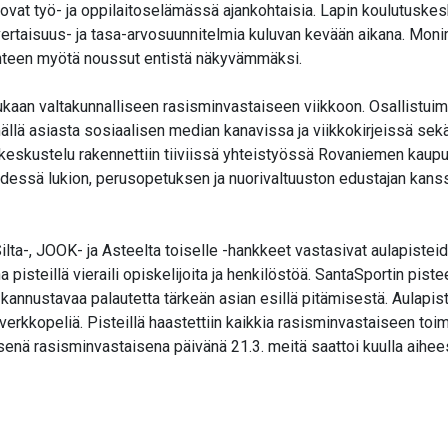
vat työ- ja oppilaitoselämässä ajankohtaisia. Lapin koulutusk
vertaisuus- ja tasa-arvosuunnitelmia kuluvan kevään aikana. Moni
lanteen myötä noussut entistä näkyvämmäksi.
aan valtakunnalliseen rasisminvastaiseen viikkoon. Osallistui
ällä asiasta sosiaalisen median kanavissa ja viikkokirjeissä sek
ikeskustelu rakennettiin tiiviissä yhteistyössä Rovaniemen kau
hdessä lukion, perusopetuksen ja nuorivaltuuston edustajan kanss
lta-, JOOK- ja Asteelta toiselle -hankkeet vastasivat aulapiste
 pisteillä vieraili opiskelijoita ja henkilöstöä. SantaSportin pist
 kannustavaa palautetta tärkeän asian esillä pitämisestä. Aulapis
rkkopeliä. Pisteillä haastettiin kaikkia rasisminvastaiseen toimin
isenä rasisminvastaisena päivänä 21.3. meitä saattoi kuulla aih