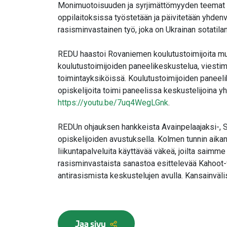
Monimuotoisuuden ja syrjimättömyyden teemat o
oppilaitoksissa työstetään ja päivitetään yhden
rasisminvastainen työ, joka on Ukrainan sotati
REDU haastoi Rovaniemen koulutustoimijoita muk
koulutustoimijoiden paneelikeskustelua, viestim
toimintayksiköissä. Koulutustoimijoiden paneel
opiskelijoita toimi paneelissa keskustelijoina y
https://youtu.be/7uq4WegLGnk
.
REDUn ohjauksen hankkeista Avainpelaajaksi-, Si
opiskelijoiden avustuksella. Kolmen tunnin aikana
liikuntapalveluita käyttävää väkeä, joilta saimme
rasisminvastaista sanastoa esittelevää Kahoot-ve
antirasismista keskustelujen avulla. Kansainväl
Jaa sivu