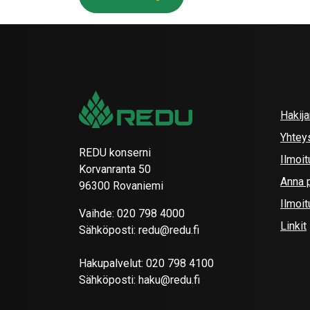
Hakij
Yhtey
REDU konserni
Ilmoit
Korvanranta 50
Anna p
96300 Rovaniemi
Ilmoi
Vaihde:
020 798 4000
Linkit
Sähköposti:
redu@redu.fi
Hakupalvelut:
020 798 4100
Sähköposti:
haku@redu.fi