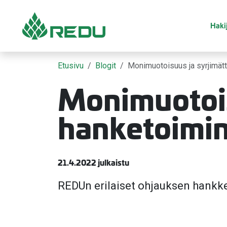
Siirry sivusisältöön
Hakij
Etusivu
Blogit
Monimuotoisuus ja syrjimät
Monimuotois
hanketoimi
21.4.2022 julkaistu
REDUn erilaiset ohjauksen hankkee