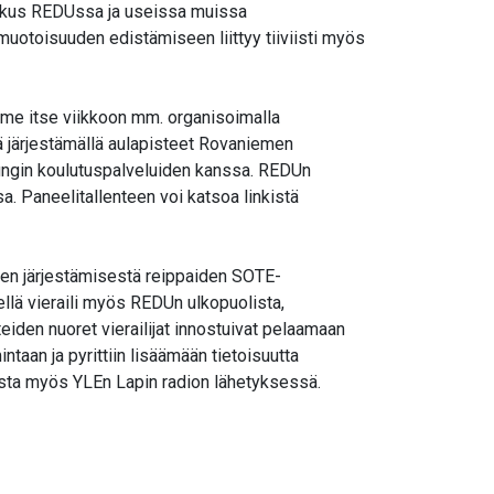
eskus REDUssa ja useissa muissa
muotoisuuden edistämiseen liittyy tiiviisti myös
mme itse viikkoon mm. organisoimalla
ä järjestämällä aulapisteet Rovaniemen
pungin koulutuspalveluiden kanssa. REDUn
a. Paneelitallenteen voi katsoa linkistä
iden järjestämisestä reippaiden SOTE-
eellä vieraili myös REDUn ulkopuolista,
teiden nuoret vierailijat innostuivat pelaamaan
taan ja pyrittiin lisäämään tietoisuutta
eesta myös YLEn Lapin radion lähetyksessä.