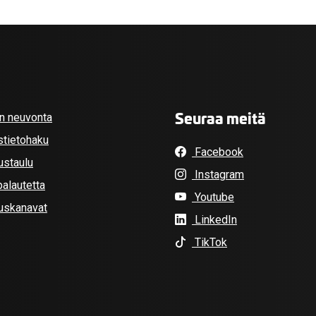
Seuraa meitä
an neuvonta
stietohaku
Facebook
ustaulu
Instagram
alautetta
Youtube
tuskanavat
LinkedIn
TikTok