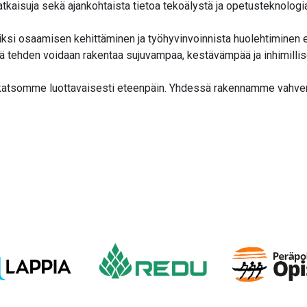
atkaisuja sekä ajankohtaista tietoa tekoälystä ja opetusteknologi
iksi osaamisen kehittäminen ja työhyvinvoinnista huolehtiminen e
 tehden voidaan rakentaa sujuvampaa, kestävämpää ja inhimilli
 ja katsomme luottavaisesti eteenpäin. Yhdessä rakennamme vah