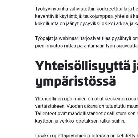
Työhyvinvointia vahvistettiin konkreettisilla ja
keventäviä käytäntöjä: taukojumppaa, yhteisiä ka
kokeiluista on jäänyt pysyviksi osiksi arkea, ja
Työpajat ja webinaari tarjosivat tilaa pysähtyä om
pieni muutos riittää parantamaan työn sujuvuutta
Yhteisöllisyyttä 
ympäristössä
Yhteisöllinen oppiminen on ollut keskeinen osa 
vertaistukeen. Vuoden aikana on tutustuttu muu
Tallenteet ovat mahdollistaneet osallistumise
käyttöön ja verkko-opetuksen ratkaisuihin.
Lisäksi opettajaryhmien piloteissa on kehitetty 