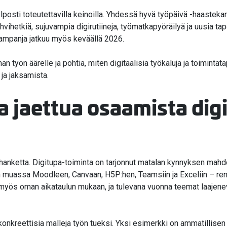
 helposti toteutettavilla keinoilla. Yhdessä hyvä työpäivä -haaste
hvihetkiä, sujuvampia digirutiineja, työmatkapyöräilyä ja uusia ta
 kampanja jatkuu myös keväällä 2026.
an työn äärelle ja pohtia, miten digitaalisia työkaluja ja toiminta
 ja jaksamista.
ja jaettua osaamista dig
hanketta. Digitupa-toiminta on tarjonnut matalan kynnyksen mahd
n muassa Moodleen, Canvaan, H5P:hen, Teamsiin ja Exceliin – ren
n myös oman aikataulun mukaan, ja tulevana vuonna teemat laaj
konkreettisia malleja työn tueksi. Yksi esimerkki on ammatillisen