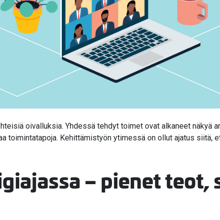
 yhteisiä oivalluksia. Yhdessä tehdyt toimet ovat alkaneet näkyä 
toimintatapoja. Kehittämistyön ytimessä on ollut ajatus siitä, et
giajassa – pienet teot, 