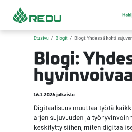
Siirry sivusisältöön
Hakij
Etusivu
Blogit
Blogi: Yhdessä kohti sujuva
Blogi: Yhde
hyvinvoivaa
16.1.2026 julkaistu
Digitaalisuus muuttaa työtä kaikk
arjen sujuvuuden ja työhyvinvoin
keskitytty siihen, miten digitaal