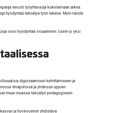
kampanja innosti työyhteisöjä kokeilemaan arkea
poja hyödyntää tekoälyä työn tukena. Moni näistä
tapoja voisi hyödyntää viisaammin. Usein jo yksi
itaalisessa
ollisuuksia digiosaamisen kehittämiseen ja
nossa ilmapiirissä ja yhdessä oppien.
enevat muun muassa tekoälyn pedagogiseen
 kasvun ja hyvinvoinnin yhdistävä