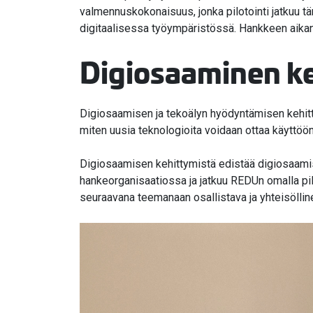
valmennuskokonaisuus, jonka pilotointi jatkuu 
digitaalisessa työympäristössä. Hankkeen aikan
Digiosaaminen keh
Digiosaamisen ja tekoälyn hyödyntämisen kehittäm
miten uusia teknologioita voidaan ottaa käyttöön
Digiosaamisen kehittymistä edistää digiosaamis
hankeorganisaatiossa ja jatkuu REDUn omalla pil
seuraavana teemanaan osallistava ja yhteisölli