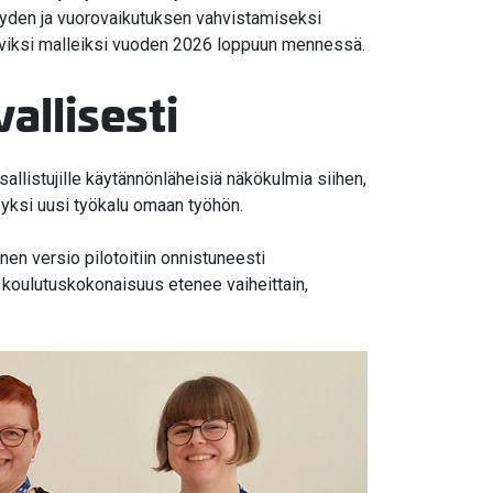
yyden ja vuorovaikutuksen vahvistamiseksi
taviksi malleiksi vuoden 2026 loppuun mennessä.
allisesti
allistujille käytännönläheisiä näkökulmia siihen,
n yksi uusi työkalu omaan työhön.
n versio pilotoitiin onnistuneesti
 koulutuskokonaisuus etenee vaiheittain,