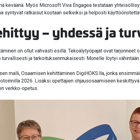
tänä keväänä. Myös Microsoft Viva Engagea testataan yhteisöllis
a syntyvät ratkaisut kootaan selkeiksi ja helposti käyttöönotet
ittyy – yhdessä ja turv
inen on ollut vahvasti esillä. Tekoälytyöpajat ovat tarjonneet os
 turvallisesti ja tarkoituksenmukaisesti. Monelle löytyi vähintää
en malli, Osaamisen kehittäminen DigiHOKS:lla, jonka ensimmäine
otoinnilla 2026. Lisäksi opettajien ohjausosaamiseen keskittyvä
nen verkko-opetus.