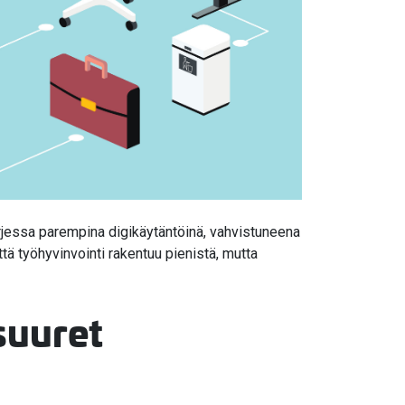
arjessa parempina digikäytäntöinä, vahvistuneena
tä työhyvinvointi rakentuu pienistä, mutta
suuret