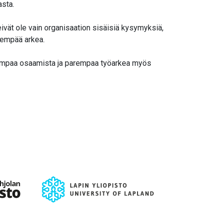
asta.
ivät ole vain organisaation sisäisiä kysymyksiä,
sempää arkea.
vempaa osaamista ja parempaa työarkea myös