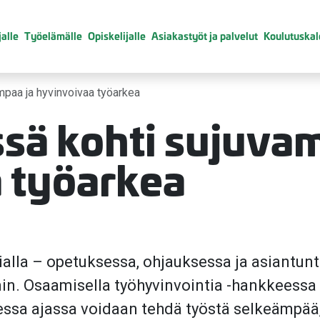
alle
Työelämälle
Opiskelijalle
Asiakastyöt ja palvelut
Koulutuskal
mpaa ja hyvinvoivaa työarkea
ssä kohti sujuva
 työarkea
ialla – opetuksessa, ohjauksessa ja asiantun
nin. Osaamisella työhyvinvointia -hankkeess
isessa ajassa voidaan tehdä työstä selkeämpä