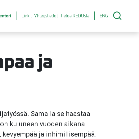
enteri
Linkit
Yhteystiedot
Tietoa REDUsta
ENG
mpaa ja
tijatyössä. Samalla se haastaa
a on kuluneen vuoden aikana
ä, kevyempää ja inhimillisempää.