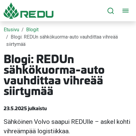
Siirry sivusisältöön
Etusivu
Blogit
Blogi: REDUn sähkökuorma-auto vauhdittaa vihreää
siirtymää
Blogi: REDUn
sähkökuorma-auto
vauhdittaa vihreää
siirtymää
23.5.2025 julkaistu
Sähköinen Volvo saapui REDUlle – askel kohti
vihreämpää logistiikkaa.