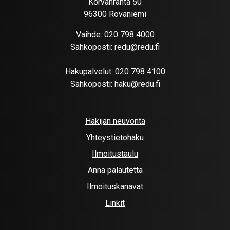
Korvanranta 50
96300 Rovaniemi
Vaihde:
020 798 4000
Sähköposti:
redu@redu.fi
Hakupalvelut:
020 798 4100
Sähköposti:
haku@redu.fi
Hakijan neuvonta
Yhteystietohaku
Ilmoitustaulu
Anna palautetta
Ilmoituskanavat
Linkit