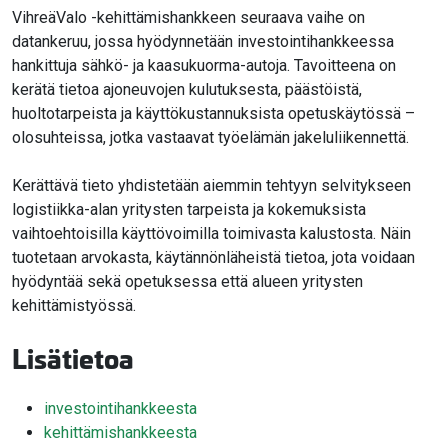
VihreäValo -kehittämishankkeen seuraava vaihe on
datankeruu, jossa hyödynnetään investointihankkeessa
hankittuja sähkö- ja kaasukuorma-autoja. Tavoitteena on
kerätä tietoa ajoneuvojen kulutuksesta, päästöistä,
huoltotarpeista ja käyttökustannuksista opetuskäytössä –
olosuhteissa, jotka vastaavat työelämän jakeluliikennettä.
Kerättävä tieto yhdistetään aiemmin tehtyyn selvitykseen
logistiikka-alan yritysten tarpeista ja kokemuksista
vaihtoehtoisilla käyttövoimilla toimivasta kalustosta. Näin
tuotetaan arvokasta, käytännönläheistä tietoa, jota voidaan
hyödyntää sekä opetuksessa että alueen yritysten
kehittämistyössä.
Lisätietoa
investointihankkeesta
kehittämishankkeesta