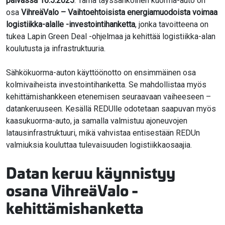
päivässä 16.5.2025
. Tämä täyssähköinen kuorma-auto on
osa
VihreäValo – Vaihtoehtoisista energiamuodoista voimaa
logistiikka-alalle -investointihanketta
, jonka tavoitteena on
tukea Lapin Green Deal -ohjelmaa ja kehittää logistiikka-alan
koulutusta ja infrastruktuuria.
Sähkökuorma-auton käyttöönotto on ensimmäinen osa
kolmivaiheista investointihanketta. Se mahdollistaa myös
kehittämishankkeen etenemisen seuraavaan vaiheeseen –
datankeruuseen. Kesällä REDUlle odotetaan saapuvan myös
kaasukuorma-auto, ja samalla valmistuu ajoneuvojen
latausinfrastruktuuri, mikä vahvistaa entisestään REDUn
valmiuksia kouluttaa tulevaisuuden logistiikkaosaajia.
Datan keruu käynnistyy
osana VihreäValo -
kehittämishanketta