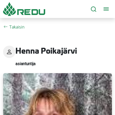
Siirry sivusisältöön
Takaisin
Henna Poikajärvi
asiantuntija