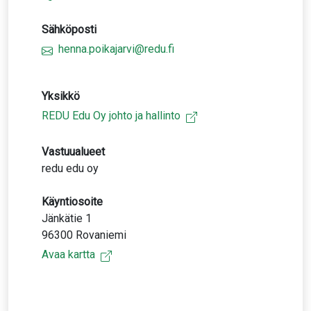
Sähköposti
henna.poikajarvi@redu.fi
Yksikkö
REDU Edu Oy johto ja hallinto
Vastuualueet
redu edu oy
Käyntiosoite
Jänkätie 1
96300 Rovaniemi
Avaa kartta