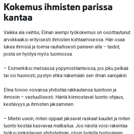
Kokemus ihmisten parissa
kantaa
Vaikka ala vaihtui, Elinan aiempi työkokemus on osoittautunut
arvokkaaksi erityisesti ihmisten kohtaamisessa. Hän osaa
lukea ihmisiä ja toimia rauhallisesti paineen alla – taidot,
joista on hyötyä myös luonnossa.
– Esimerkiksi metsässä yöpymistilanteissa, jos joku pelkää
tai voi huonosti, pystyn ehkä näkemään sen ilman sanojakin.
Elina toivoo voivansa yhdistää rakkautensa luontoon ja
ihmisiin – vastuullisesti. Häntä kiinnostavat luonto-ohjaus,
kestävyys ja ihmisten jaksaminen.
– Mietin usein, miten oppaat jaksavat raskaat kaudet ja miten
luonto kestää kasvavaa matkailua. Jos näistä voisi rakentaa
työksi jonkinlaisen yhdistelmän, olisin todella tyytyväinen.