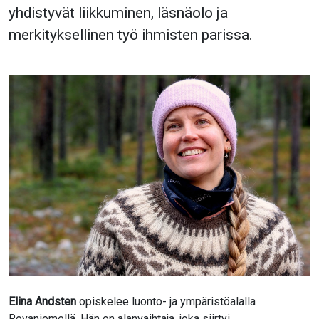
yhdistyvät liikkuminen, läsnäolo ja
merkityksellinen työ ihmisten parissa.
Elina Andsten
opiskelee luonto- ja ympäristöalalla
Rovaniemellä. Hän on alanvaihtaja, joka siirtyi