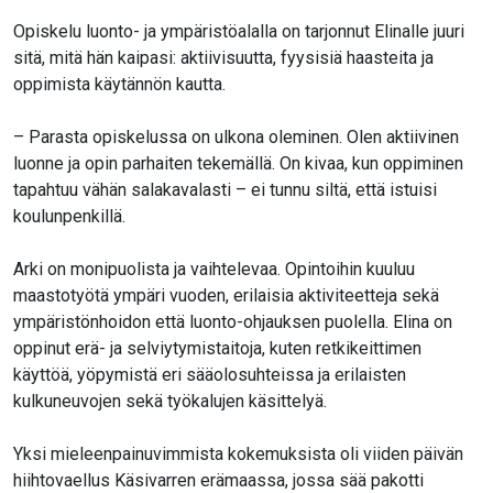
Opiskelu luonto- ja ympäristöalalla on tarjonnut Elinalle juuri
sitä, mitä hän kaipasi: aktiivisuutta, fyysisiä haasteita ja
oppimista käytännön kautta.
– Parasta opiskelussa on ulkona oleminen. Olen aktiivinen
luonne ja opin parhaiten tekemällä. On kivaa, kun oppiminen
tapahtuu vähän salakavalasti – ei tunnu siltä, että istuisi
koulunpenkillä.
Arki on monipuolista ja vaihtelevaa. Opintoihin kuuluu
maastotyötä ympäri vuoden, erilaisia aktiviteetteja sekä
ympäristönhoidon että luonto-ohjauksen puolella. Elina on
oppinut erä- ja selviytymistaitoja, kuten retkikeittimen
käyttöä, yöpymistä eri sääolosuhteissa ja erilaisten
kulkuneuvojen sekä työkalujen käsittelyä.
Yksi mieleenpainuvimmista kokemuksista oli viiden päivän
hiihtovaellus Käsivarren erämaassa, jossa sää pakotti