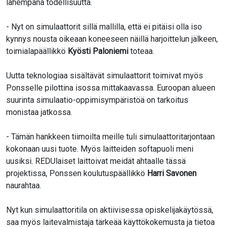
lähempänä todellisuutta.
- Nyt on simulaattorit sillä mallilla, että ei pitäisi olla iso
kynnys nousta oikeaan koneeseen näillä harjoittelun jälkeen,
toimialapäällikkö
Kyösti Paloniemi
toteaa.
Uutta teknologiaa sisältävät simulaattorit toimivat myös
Ponsselle pilottina isossa mittakaavassa. Euroopan alueen
suurinta simulaatio-oppimisympäristöä on tarkoitus
monistaa jatkossa.
- Tämän hankkeen tiimoilta meille tuli simulaattoritarjontaan
kokonaan uusi tuote. Myös laitteiden softapuoli meni
uusiksi. REDUlaiset laittoivat meidät ahtaalle tässä
projektissa, Ponssen koulutuspäällikkö
Harri Savonen
naurahtaa.
Nyt kun simulaattoritila on aktiivisessa opiskelijakäytössä,
saa myös laitevalmistaja tärkeää käyttökokemusta ja tietoa