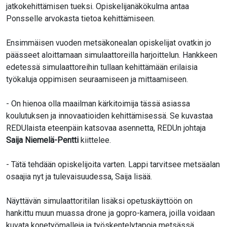
jatkokehittämisen tueksi. Opiskelijanäkökulma antaa
Ponsselle arvokasta tietoa kehittämiseen.
Ensimmäisen vuoden metsäkonealan opiskelijat ovatkin jo
päässeet aloittamaan simulaattoreilla harjoittelun. Hankkeen
edetessä simulaattoreihin tullaan kehittämään erilaisia
työkaluja oppimisen seuraamiseen ja mittaamiseen.
- On hienoa olla maailman kärkitoimija tässä asiassa
koulutuksen ja innovaatioiden kehittämisessä. Se kuvastaa
REDUlaista eteenpäin katsovaa asennetta, REDUn johtaja
Saija Niemelä-Pentti
kiittelee.
- Tätä tehdään opiskelijoita varten. Lappi tarvitsee metsäalan
osaajia nyt ja tulevaisuudessa, Saija lisää.
Näyttävän simulaattoritilan lisäksi opetuskäyttöön on
hankittu muun muassa drone ja gopro-kamera, joilla voidaan
kuvata konetyömalleja ja työskentelytapoja metsässä.