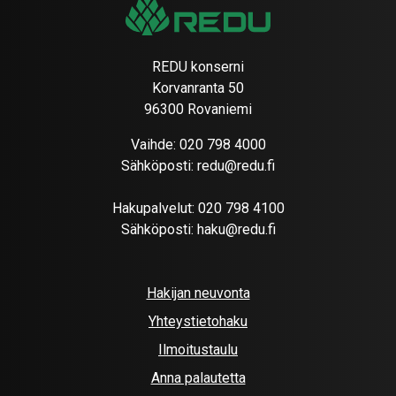
REDU konserni
Korvanranta 50
96300 Rovaniemi
Vaihde:
020 798 4000
Sähköposti:
redu@redu.fi
Hakupalvelut:
020 798 4100
Sähköposti:
haku@redu.fi
Hakijan neuvonta
Yhteystietohaku
Ilmoitustaulu
Anna palautetta