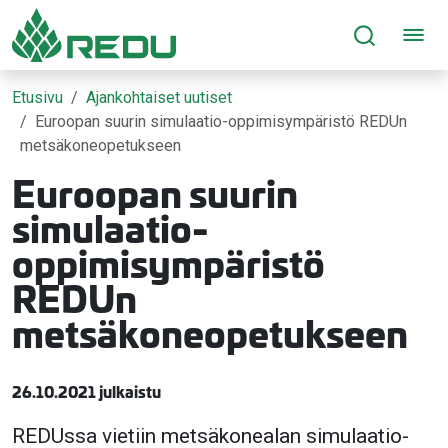
Siirry sivusisältöön
Etusivu
Ajankohtaiset uutiset
Euroopan suurin simulaatio-oppimisympäristö REDUn
metsäkoneopetukseen
Euroopan suurin
simulaatio-
oppimisympäristö
REDUn
metsäkoneopetukseen
26.10.2021 julkaistu
REDUssa vietiin metsäkonealan simulaatio-