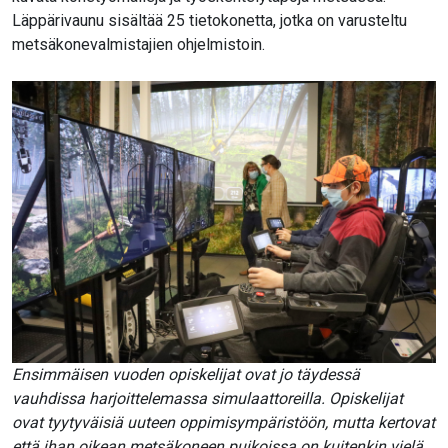
Läppärivaunu sisältää 25 tietokonetta, jotka on varusteltu
metsäkonevalmistajien ohjelmistoin.
Ensimmäisen vuoden opiskelijat ovat jo täydessä
vauhdissa harjoittelemassa simulaattoreilla. Opiskelijat
ovat tyytyväisiä uuteen oppimisympäristöön, mutta kertovat
että ihan oikean metsäkoneen puikoissa on kuitenkin vielä