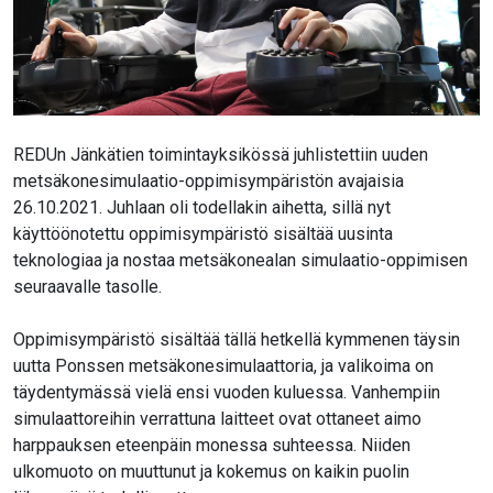
REDUn Jänkätien toimintayksikössä juhlistettiin uuden
metsäkonesimulaatio-oppimisympäristön avajaisia
26.10.2021. Juhlaan oli todellakin aihetta, sillä nyt
käyttöönotettu oppimisympäristö sisältää uusinta
teknologiaa ja nostaa metsäkonealan simulaatio-oppimisen
seuraavalle tasolle.
Oppimisympäristö sisältää tällä hetkellä kymmenen täysin
uutta Ponssen metsäkonesimulaattoria, ja valikoima on
täydentymässä vielä ensi vuoden kuluessa. Vanhempiin
simulaattoreihin verrattuna laitteet ovat ottaneet aimo
harppauksen eteenpäin monessa suhteessa. Niiden
ulkomuoto on muuttunut ja kokemus on kaikin puolin