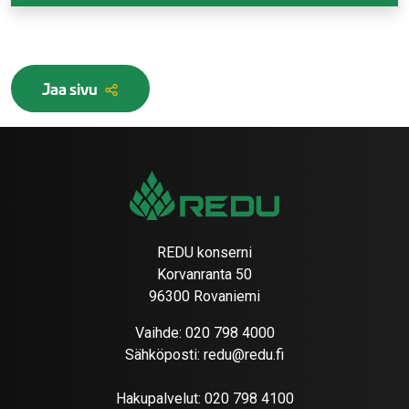
Jaa sivu
REDU konserni
Korvanranta 50
96300 Rovaniemi
Vaihde:
020 798 4000
Sähköposti:
redu@redu.fi
Hakupalvelut:
020 798 4100