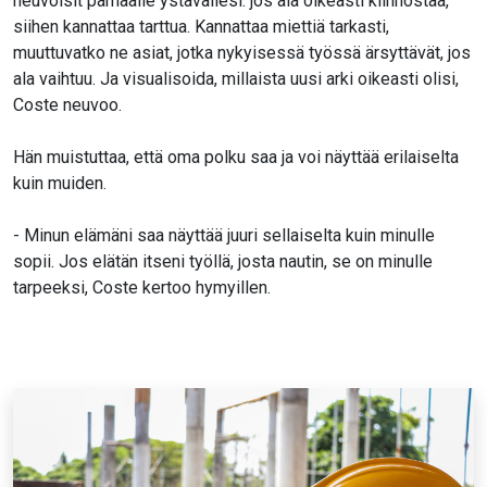
neuvoisit parhaalle ystävällesi: jos ala oikeasti kiinnostaa,
siihen kannattaa tarttua. Kannattaa miettiä tarkasti,
muuttuvatko ne asiat, jotka nykyisessä työssä ärsyttävät, jos
ala vaihtuu. Ja visualisoida, millaista uusi arki oikeasti olisi,
Coste neuvoo.
Hän muistuttaa, että oma polku saa ja voi näyttää erilaiselta
kuin muiden.
- Minun elämäni saa näyttää juuri sellaiselta kuin minulle
sopii. Jos elätän itseni työllä, josta nautin, se on minulle
tarpeeksi, Coste kertoo hymyillen.