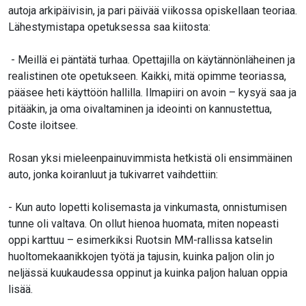
autoja arkipäivisin, ja pari päivää viikossa opiskellaan teoriaa.
Lähestymistapa opetuksessa saa kiitosta:
- Meillä ei päntätä turhaa. Opettajilla on käytännönläheinen ja
realistinen ote opetukseen. Kaikki, mitä opimme teoriassa,
pääsee heti käyttöön hallilla. Ilmapiiri on avoin – kysyä saa ja
pitääkin, ja oma oivaltaminen ja ideointi on kannustettua,
Coste iloitsee.
Rosan yksi mieleenpainuvimmista hetkistä oli ensimmäinen
auto, jonka koiranluut ja tukivarret vaihdettiin:
- Kun auto lopetti kolisemasta ja vinkumasta, onnistumisen
tunne oli valtava. On ollut hienoa huomata, miten nopeasti
oppi karttuu – esimerkiksi Ruotsin MM-rallissa katselin
huoltomekaanikkojen työtä ja tajusin, kuinka paljon olin jo
neljässä kuukaudessa oppinut ja kuinka paljon haluan oppia
lisää.