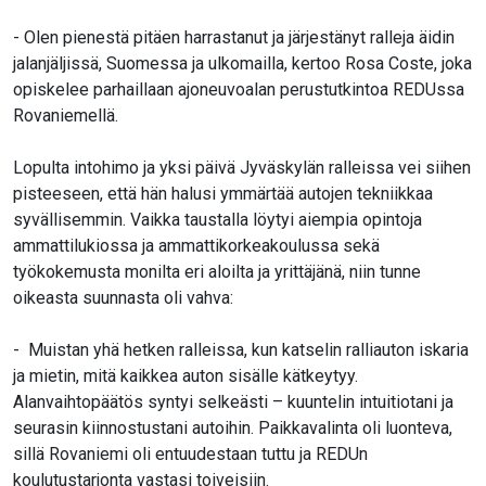
- Olen pienestä pitäen harrastanut ja järjestänyt ralleja äidin
jalanjäljissä, Suomessa ja ulkomailla, kertoo Rosa Coste, joka
opiskelee parhaillaan ajoneuvoalan perustutkintoa REDUssa
Rovaniemellä.
Lopulta intohimo ja yksi päivä Jyväskylän ralleissa vei siihen
pisteeseen, että hän halusi ymmärtää autojen tekniikkaa
syvällisemmin. Vaikka taustalla löytyi aiempia opintoja
ammattilukiossa ja ammattikorkeakoulussa sekä
työkokemusta monilta eri aloilta ja yrittäjänä, niin tunne
oikeasta suunnasta oli vahva:
- Muistan yhä hetken ralleissa, kun katselin ralliauton iskaria
ja mietin, mitä kaikkea auton sisälle kätkeytyy.
Alanvaihtopäätös syntyi selkeästi – kuuntelin intuitiotani ja
seurasin kiinnostustani autoihin. Paikkavalinta oli luonteva,
sillä Rovaniemi oli entuudestaan tuttu ja REDUn
koulutustarjonta vastasi toiveisiin.