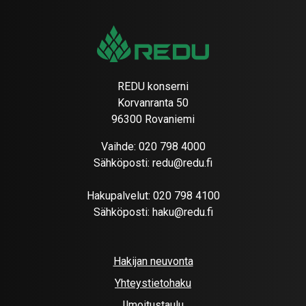
REDU konserni
Korvanranta 50
96300 Rovaniemi
Vaihde:
020 798 4000
Sähköposti:
redu@redu.fi
Hakupalvelut:
020 798 4100
Sähköposti:
haku@redu.fi
Hakijan neuvonta
Yhteystietohaku
Ilmoitustaulu