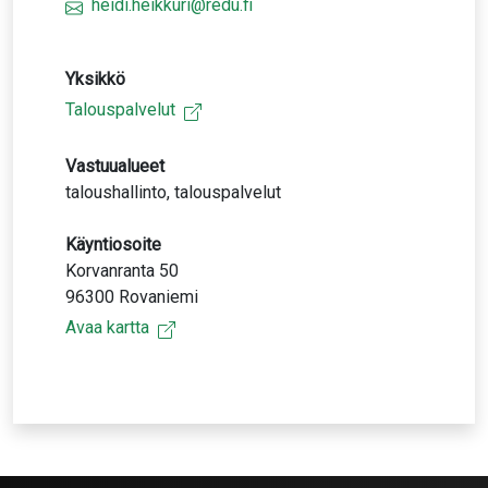
heidi.heikkuri@redu.fi
Yksikkö
Talouspalvelut
Vastuualueet
taloushallinto, talouspalvelut
Käyntiosoite
Korvanranta 50
96300 Rovaniemi
Avaa kartta