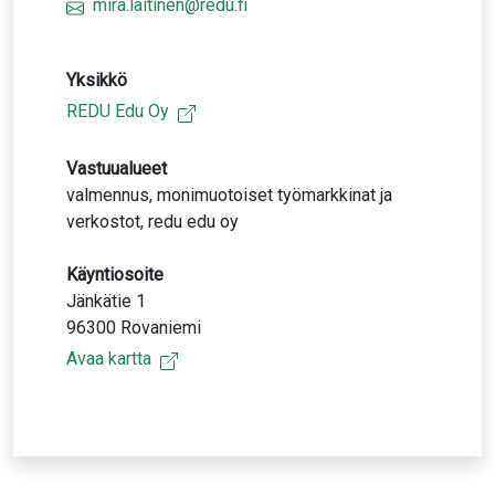
mira.laitinen@redu.fi
Yksikkö
REDU Edu Oy
Vastuualueet
valmennus, monimuotoiset työmarkkinat ja
verkostot, redu edu oy
Käyntiosoite
Jänkätie 1
96300 Rovaniemi
Avaa kartta