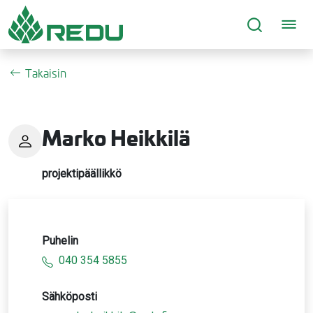
Siirry sivusisältöön
Takaisin
Marko Heikkilä
projektipäällikkö
Puhelin
040 354 5855
Sähköposti