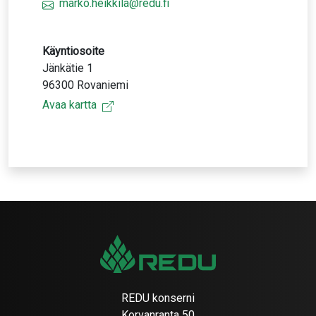
marko.heikkila@redu.fi
Käyntiosoite
Jänkätie 1
96300 Rovaniemi
Avaa kartta
REDU konserni
Korvanranta 50