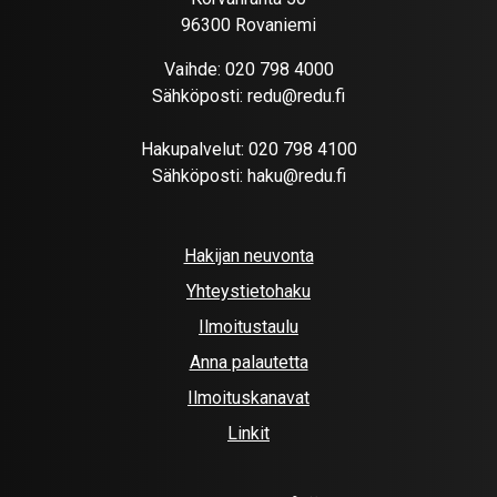
96300 Rovaniemi
Vaihde:
020 798 4000
Sähköposti:
redu@redu.fi
Hakupalvelut:
020 798 4100
Sähköposti:
haku@redu.fi
Hakijan neuvonta
Yhteystietohaku
Ilmoitustaulu
Anna palautetta
Ilmoituskanavat
Linkit