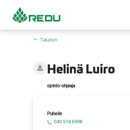
Siirry sivusisältöön
Takaisin
Helinä Luiro
opinto-ohjaaja
Puhelin
040 514 6998