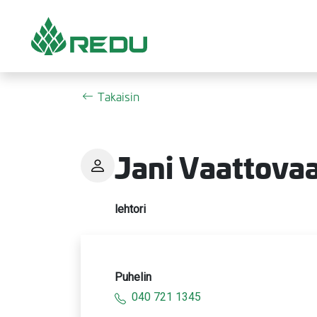
Siirry sivusisältöön
Takaisin
Jani Vaattova
lehtori
Puhelin
040 721 1345