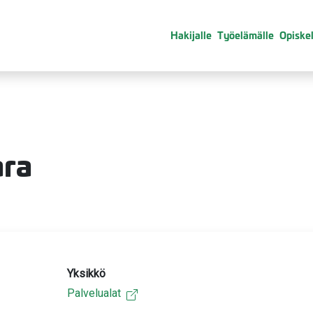
Hakijalle
Työelämälle
Opiskel
ara
Yksikkö
Palvelualat