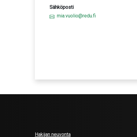
Sähköposti
mia.vuolio@redu.fi
Hakijan neuvonta