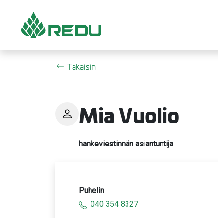
Siirry sivusisältöön
Takaisin
Mia Vuolio
hankeviestinnän asiantuntija
Puhelin
040 354 8327