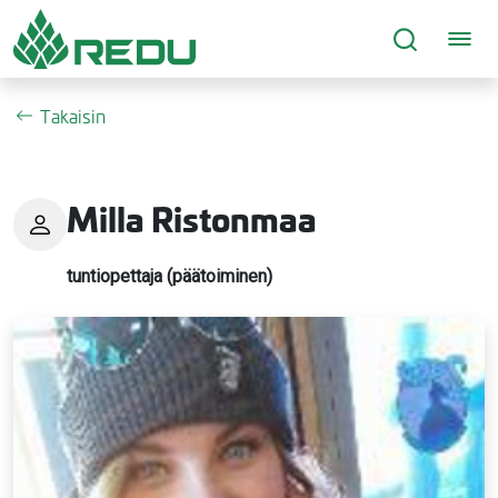
Siirry sivusisältöön
Takaisin
Milla Ristonmaa
tuntiopettaja (päätoiminen)