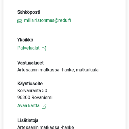
Sähköposti
milla.ristonmaa@redu.fi
Yksikkö
Palvelualat
Vastuualueet
Artesaanin matkassa -hanke, matkailuala
Käyntiosoite
Korvanranta 50
96300 Rovaniemi
Avaa kartta
Lisätietoja
Artesaanin matkassa -hanke