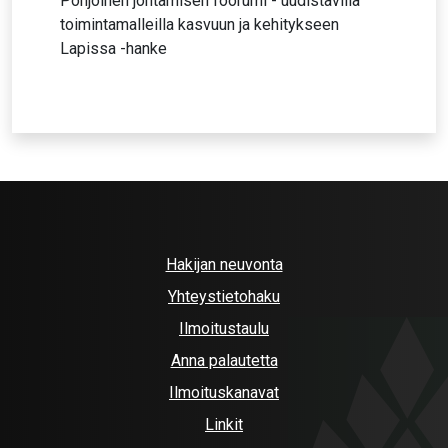
Pohjoinen johtamisen foorumi - uudistavilla
toimintamalleilla kasvuun ja kehitykseen
Lapissa -hanke
Hakijan neuvonta
Yhteystietohaku
Ilmoitustaulu
Anna palautetta
Ilmoituskanavat
Linkit