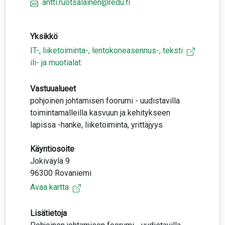
antti.ruotsalainen@redu.fi
Yksikkö
IT-, liiketoiminta-, lentokoneasennus-, teksti
ili- ja muotialat
Vastuualueet
pohjoinen johtamisen foorumi - uudistavilla
toimintamalleilla kasvuun ja kehitykseen
lapissa -hanke, liiketoiminta, yrittäjyys
Käyntiosoite
Jokiväylä 9
96300 Rovaniemi
Avaa kartta
Lisätietoja