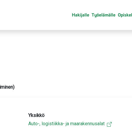
Hakijalle
Työelämälle
Opiskel
oiminen)
Yksikkö
Auto-, logistiikka- ja maarakennusalat