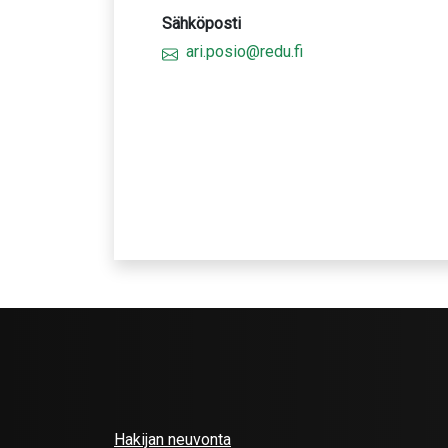
Sähköposti
ari.posio@redu.fi
Hakijan neuvonta