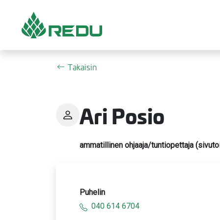
Siirry sivusisältöön
Takaisin
Ari Posio
ammatillinen ohjaaja/tuntiopettaja (sivut
Puhelin
040 614 6704