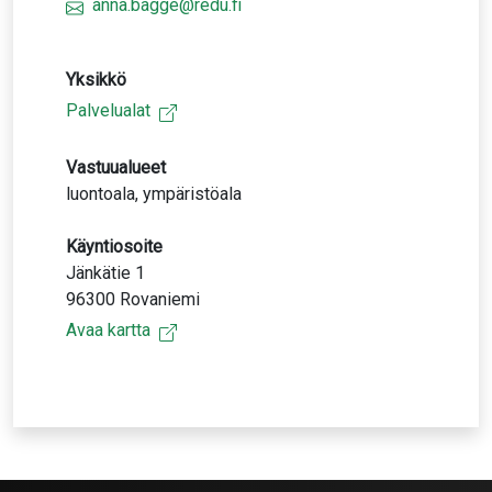
anna.bagge@redu.fi
Yksikkö
Palvelualat
Vastuualueet
luontoala, ympäristöala
Käyntiosoite
Jänkätie 1
96300 Rovaniemi
Avaa kartta