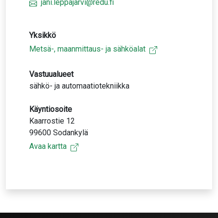
jani.leppajarvi@redu.fi
Yksikkö
Metsä-, maanmittaus- ja sähköalat
Vastuualueet
sähkö- ja automaatiotekniikka
Käyntiosoite
Kaarrostie 12
99600 Sodankylä
Avaa kartta