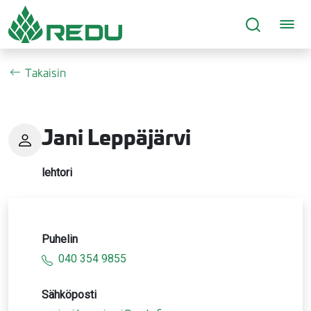
Siirry sivusisältöön
Takaisin
Jani Leppäjärvi
lehtori
Puhelin
040 354 9855
Sähköposti