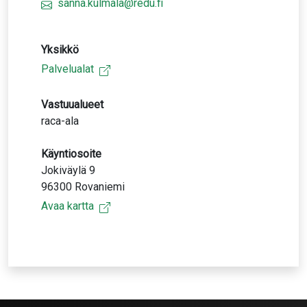
sanna.kulmala@redu.fi
Yksikkö
Palvelualat
Vastuualueet
raca-ala
Käyntiosoite
Jokiväylä 9
96300 Rovaniemi
Avaa kartta