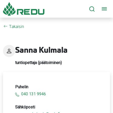
Siirry sivusisältöön
Takaisin
Sanna Kulmala
tuntiopettaja (päätoiminen)
Puhelin
040 131 9946
Sähköposti