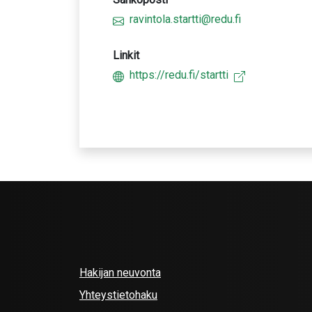
ravintola.startti@redu.fi
Linkit
https://redu.fi/startti
Hakijan neuvonta
Yhteystietohaku