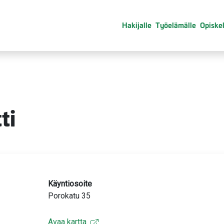
Hakijalle
Työelämälle
Opiskel
ti
Käyntiosoite
Porokatu 35
Avaa kartta