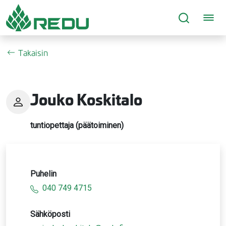
Siirry sivusisältöön
Takaisin
Jouko Koskitalo
tuntiopettaja (päätoiminen)
Puhelin
040 749 4715
Sähköposti