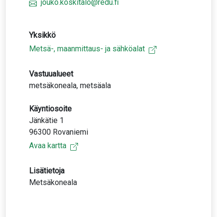
jouko.koskitalo@redu.fi
Yksikkö
Metsä-, maanmittaus- ja sähköalat
Vastuualueet
metsäkoneala, metsäala
Käyntiosoite
Jänkätie 1
96300 Rovaniemi
Avaa kartta
Lisätietoja
Metsäkoneala